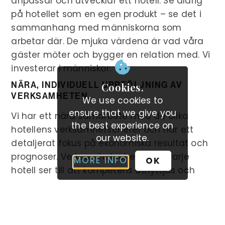
anpassar och utvecklar ett hotell. Se aldrig
på hotellet som en egen produkt – se det i
sammanhang med människorna som
arbetar där. De mjuka värdena är vad våra
gäster möter och bygger en relation med. Vi
investerar i människor.
NÄRA, INDIVIDUELL UPPFÖLJNING AV
Cookies.
VERKSAMHETEN.
We use cookies to
ensure that we give you
Vi har ett nära samarbete med de olika
the best experience on
hotellens verksamhetschefer och har ett
our website.
detaljerat fokus på ekonomiska resultat och
prognoser. Verksamhetschefen på varje
MORE INFO
OK
hotell ser till att kompetens utnyttjas och
system implementeras. Detta bevarar
spetsen på varje hotell.
BLI EN DEL AV OSS