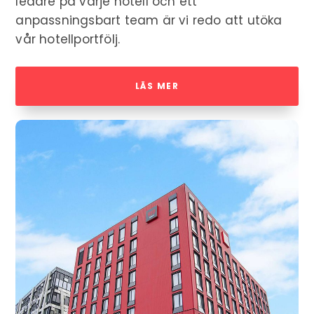
ledare på varje hotell och ett
anpassningsbart team är vi redo att utöka
vår hotellportfölj.
LÄS MER