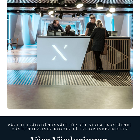
VÅRT TILLVÄGAGÅNGSSÄTT FÖR ATT SKAPA ENASTÅENDE
GÄSTUPPLEVELSER BYGGER PÅ TRE GRUNDPRINCIPER
Våra Värderingar.