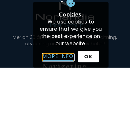
Cookies.
We use cookies to
ensure that we give you
the best experience on
Mer än 30 års erfarenhet av hotellförvaltning,
our website.
utveckling och uthyrning av hotell!
MORE INFO
OK
Navigering
VÅRA HOTELL
INSPIRATION
OM OSS
VÅRT TEAM