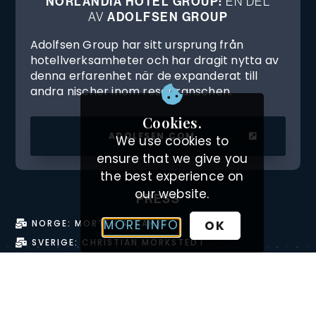
NORLANDIA HOTEL GROUP:
EN DEL
AV
ADOLFSEN GROUP
Adolfsen Group har sitt ursprung från
hotellverksamheter och har dragit nytta av
denna erfarenhet när de expanderat till
andra nischer inom resebranschen.
Cookies.
ADOLFSEN.COM
We use cookies to
ensure that we give you
the best experience on
our website.
PRESS
MORE INFO
OK
NORGE: MORTEN A. KAHRS
SVERIGE: CHRISTIAN MÖRKSTEDT