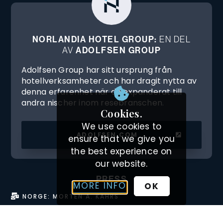
NORLANDIA HOTEL GROUP:
EN DEL
AV
ADOLFSEN GROUP
Adolfsen Group har sitt ursprung från
hotellverksamheter och har dragit nytta av
denna erfarenhet när de expanderat till
andra nischer inom resebranschen.
Cookies.
We use cookies to
ADOLFSEN.COM
ensure that we give you
the best experience on
our website.
PRESS
MORE INFO
OK
NORGE: MORTEN A. KAHRS
SVERIGE: CHRISTIAN MÖRKSTEDT