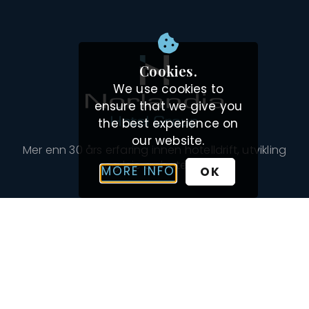
Cookies.
We use cookies to
ensure that we give you
the best experience on
our website.
Mer enn 30 års erfaring innen hotelldrift, utvikling
og leie av hoteller!
MORE INFO
OK
NAVIGASJON
VÅRE HOTELLER
INSPIRASJON