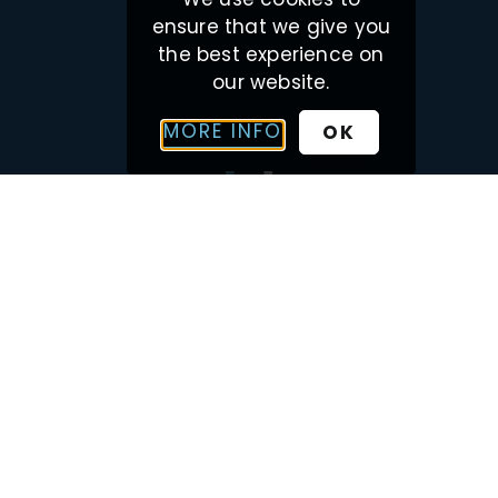
ensure that we give you
the best experience on
our website.
MORE INFO
OK
Mer enn 30 års erfaring innen hotelldrift, utvikling
og leie av hoteller!
NAVIGASJON