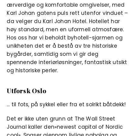
ærverdige og komfortable omgivelser, med
Karl Johan gatens puls rett utenfor vinduet –
da velger du Karl Johan Hotel. Hotellet har
høy standard, men en uformell atmosfære.
Hos oss har vi beholdt byhotell-sjarmen og
unikheten det er å bestå av tre historiske
bygårder, samtidig som vi gir deg
spennende interiørløsninger, fantastisk utsikt
og historiske perler.
Utforsk Oslo
… til fots, på sykkel eller fra et solrikt båtdekk!
Det er ikke uten grunn at The Wall Street
Journal kaller den»newest capital of Nordic
cool». Spaser gjennom livlige nabolag og