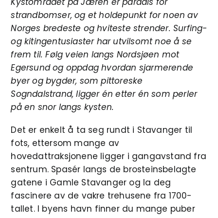
Kystområdet på Jæren er paradis for
strandbomser, og et holdepunkt for noen av
Norges bredeste og hviteste strender. Surfing-
og kitingentusiaster har utvilsomt noe å se
frem til. Følg veien langs Nordsjøen mot
Egersund og oppdag hvordan sjarmerende
byer og bygder, som pittoreske
Sogndalstrand, ligger én etter én som perler
på en snor langs kysten.
Det er enkelt å ta seg rundt i Stavanger til
fots, ettersom mange av
hovedattraksjonene ligger i gangavstand fra
sentrum. Spasér langs de brosteinsbelagte
gatene i Gamle Stavanger og la deg
fascinere av de vakre trehusene fra 1700-
tallet. I byens havn finner du mange puber